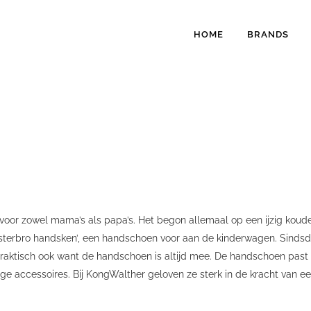
HOME
BRANDS
voor zowel mama’s als papa’s. Het begon allemaal op een ijzig kou
sterbro handsken’, een handschoen voor aan de kinderwagen. Sinds
raktisch ook want de handschoen is altijd mee. De handschoen past o
dige accessoires. Bij KongWalther geloven ze sterk in de kracht van 