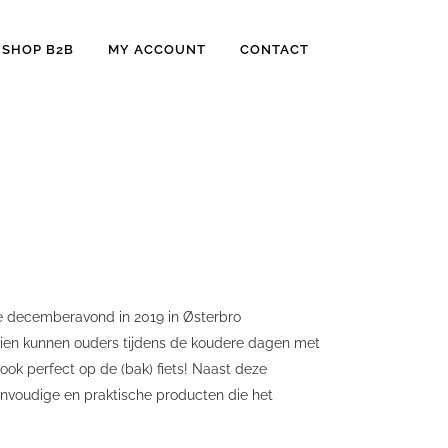
SHOP B2B
MY ACCOUNT
CONTACT
de decemberavond in 2019 in Østerbro
dien kunnen ouders tijdens de koudere dagen met
ok perfect op de (bak) fiets! Naast deze
eenvoudige en praktische producten die het